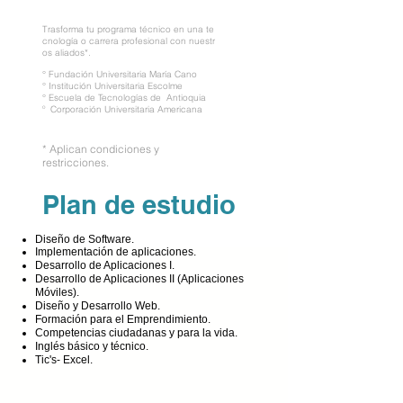
Trasforma tu programa técnico en una te
cnología o carrera profesional con nuestr
os aliados*.
° Fundación Universitaria María Cano
° Institución Universitaria Escolme
° Escuela de Tecnologías de Antioquia
º Corporación Universitaria Americana
* Aplican condiciones y
restricciones.
Plan de estudio
Diseño de Software.
Implementación de aplicaciones.
Desarrollo de Aplicaciones I.
Desarrollo de Aplicaciones II (Aplicaciones
Móviles).
Diseño y Desarrollo Web.
Formación para el Emprendimiento.
Competencias ciudadanas y para la vida.
Inglés básico y técnico.
Tic's- Excel.