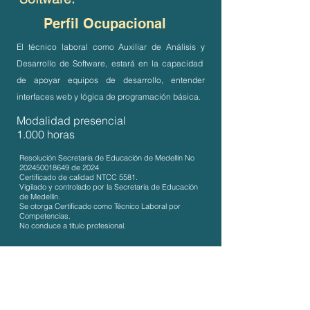
Perfil Ocupacional
El técnico laboral como Auxiliar de Análisis y
Desarrollo de Software, estará en la capacidad
de apoyar equipos de desarrollo, entender
interfaces web y lógica de programación básica.
Modalidad presencial
1.000 horas
Resolución Secretaría de Educación de Medellín No
202450018649
de 2024
Certificado de calidad NTCC 5581.
Vigilado y controlado por la Secretaria de Educación
de Medellín.
Se otorga Certificado como Técnico Laboral por
Competencias.
No conduce a título profesional.