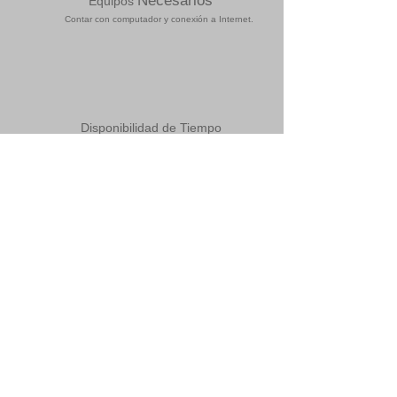
Necesarios
Equipos
Contar con computador y conexión a Internet.
Disponibilidad de Tiempo
Tener disponibilidad de 2 días a la semana 4 horas cada
día. Se toma asistencia