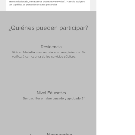
interés relacionada, con nuestros productos y servicios”.
Haz clic aquí para
ver la política de protección de datos personales
Enviar
¿Quiénes pueden participar?
Residencia
Vivir en Medellín o en uno de sus corregimientos. Se
verificará con cuenta de los servicios públicos.
Nivel Educativo
Ser bachiller o haber cursado y aprobado 9°.