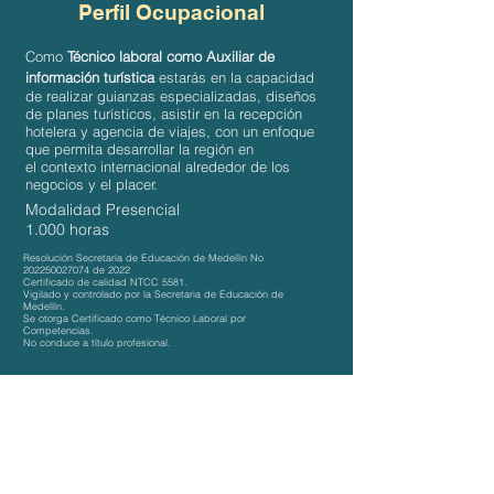
Perfil Ocupacional
Como
Técnico laboral como Auxiliar de
información turística
estarás en la capacidad
de realizar guianzas especializadas, diseños
de planes turísticos, asistir en la recepción
hotelera y agencia de viajes, con un
enfoque
que permita desarrollar la región en
el
contexto
internacional alrededor de los
negocios y el placer.
Modalidad Presencial
1.000 horas
Resolución Secretaría de Educación de Medellín No
202250027074
de 2022
Certificado de calidad NTCC 5581.
Vigilado y controlado por la Secretaria de Educación de
Medellín.
Se otorga Certificado como Técnico Laboral por
Competencias.
No conduce a título profesional.