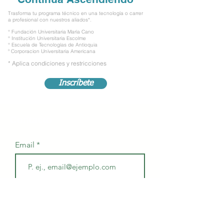
Trasforma tu programa técnico en una tecnología o carrer
a profesional con nuestros aliados*.
° Fundación Universitaria María Cano
° Institución Universitaria Escolme
° Escuela de Tecnologías de Antioquia
º Corporacion Universitaria Americana
* Aplica condiciones y restricciones
Inscríbete
Contacto
Email
Suscríbete
Unirse