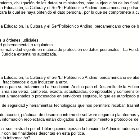
ento, divulgación de los datos suministrados, para la ejecución de las final
la Educación, la Cultura y el Ser/El Politécnico Andino Iberoamericano pod
 para la cual se haya obtenido el dato personal, por lo que se compromete a c
la Educación, la Cultura y el Ser/Politécnico Andino Iberoamericano crea de 
s u órdenes judiciales.
ad gubernamental o reguladora.
 normatividad vigente en materia de protección de datos personales. La Fund
 Jurídica externa no autorizada.
a Educación, la Cultura y el Ser/El Politécnico Andino Iberoamericano se abs
, fraccionados o que induzcan a error.
ros para su tratamiento La Fundación Andina para el Desarrollo de la Educaci
misma sea veraz, completa, exacta, actualizadas, comprobable y comprensibl
er almacenados o procesados en servidores seguros, lo que es autorizado por 
e seguridad y herramientas tecnológicas que nos permiten: recabar, trasmitir
de acceso, prácticas de desarrollo interno de software seguro o plataformas y
a información recolectada están obligados a dar cumplimiento a protocolos de
al suministrada por el Titilar quienes ejerzan la función de Administradores 
r con las finalidades descritas en esta política.
e la información?