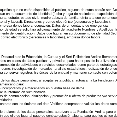
uellos que no están disponibles al público, algunos de estos podrán ser: No
uran en su documento de identidad (fecha y lugar de nacimiento, expedición de
una, estrato, estado civil, madre cabeza de familia, etnia a la que pertenec
sonal y laboral), Direcciones y correo electrónico (personales y laborales).
, empresa donde labora, ocupación, Datos de un contacto de emergencia.
or de edad se solicitara adicionalmente del acudiente Nombres y Apellidos Te
mento de identificación; Datos que figuran en su documento de identidad (fec
correo electrónico (personales y laborales), empresa donde labora
Desarrollo de la Educación, la Cultura y el Ser/ Politécnico Andino Iberoamer
les en bases de datos publicas y privadas, para hacer posible la utilización
omoción de actividades o servicios desarrollados como parte de estrategias i
s como: investigación de mercados, análisis estadísticos, realización de encu
a conservar registros históricos de la entidad y mantener contacto con poten
r de los datos personales, al aceptar esta política, autorizan a La Fundación 
oamericano para:
e incorporarlos y almacenarlos en nuestra base de datos.
arar la información suministrada.
s de comunicación, divulgación y promoción u oferta de productos y/o servici
ntidades.
ntacto con los titulares del dato Verificar, comprobar o validar los datos sum
 de titulares de los datos personales, autorizan a La Fundación Andina para el
n que ello de lugar al pago de contraprestación alguna, para que los utilice de