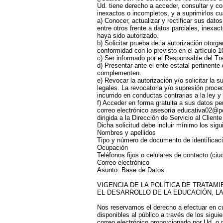
Ud. tiene derecho a acceder, consultar y c
inexactos o incompletos, y a suprimirlos c
a) Conocer, actualizar y rectificar sus dat
entre otros frente a datos parciales, inexa
haya sido autorizado.
b) Solicitar prueba de la autorización oto
conformidad con lo previsto en el artículo 
c) Ser informado por el Responsable del Tra
d) Presentar ante el ente estatal pertinent
complementen.
e) Revocar la autorización y/o solicitar la 
legales. La revocatoria y/o supresión proc
incurrido en conductas contrarias a la ley y 
f) Acceder en forma gratuita a sus datos pe
correo electrónico asesoría
educativa02@po
dirigida a la Dirección de Servicio al Client
Dicha solicitud debe incluir mínimo los sigu
Nombres y apellidos
Tipo y número de documento de identificac
Ocupación
Teléfonos fijos o celulares de contacto (ciu
Correo electrónico
Asunto: Base de Datos
VIGENCIA DE LA POLÍTICA DE TRATA
EL DESARROLLO DE LA EDUCACIÓN, L
Nos reservamos el derecho a efectuar en c
disponibles al público a través de los sigui
correo electrónico proporcionado por Ud. o 