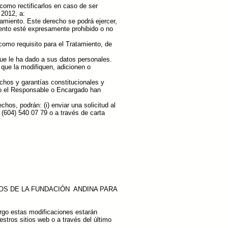
como rectificarlos en caso de ser
 2012, a:
tamiento. Este derecho se podrá ejercer,
miento esté expresamente prohibido o no
como requisito para el Tratamiento, de
que le ha dado a sus datos personales.
 que la modifiquen, adicionen o
echos y garantías constitucionales y
nto el Responsable o Encargado han
hos, podrán: (i) enviar una solicitud al
 (604) 540 07 79 o a través de carta
OS DE LA FUNDACIÓN ANDINA PARA
rgo estas modificaciones estarán
estros sitios web o a través del último