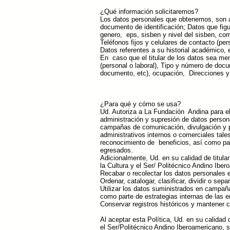
¿Qué información solicitaremos?
Los datos personales que obtenemos, son aq
documento de identificación; Datos que fig
genero, eps, sisben y nivel del sisben, com
Teléfonos fijos y celulares de contacto (per
Datos referentes a su historial académico
En caso que el titular de los datos sea men
(personal o laboral), Tipo y número de docu
documento, etc), ocupación, Direcciones y 
¿Para qué y cómo se usa?
Ud. Autoriza a La Fundación Andina para el 
administración y supresión de datos persona
campañas de comunicación, divulgación y pr
administrativos internos o comerciales tale
reconocimiento de beneficios, así como par
egresados.
Adicionalmente, Ud. en su calidad de titula
la Cultura y el Ser/ Politécnico Andino Iber
Recabar o recolectar los datos personales 
Ordenar, catalogar, clasificar, dividir o sep
Utilizar los datos suministrados en campaña
como parte de estrategias internas de las e
Conservar registros históricos y mantener co
Al aceptar esta Política, Ud. en su calidad
el Ser/Politécnico Andino Iberoamericano, si