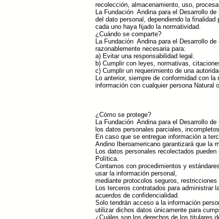
recolección, almacenamiento, uso, procesami
La Fundación Andina para el Desarrollo de 
del dato personal, dependiendo la finalidad
cada uno haya fijado la normatividad.
¿Cuándo se comparte?
La Fundación Andina para el Desarrollo de 
razonablemente necesaria para:
a) Evitar una responsabilidad legal.
b) Cumplir con leyes, normativas, citacione
c) Cumplir un requerimiento de una autorid
Lo anterior, siempre de conformidad con la
información con cualquier persona Natural o
¿Cómo se protege?
La Fundación Andina para el Desarrollo de l
los datos personales parciales, incompletos
En caso que se entregue información a terce
Andino Iberoamericano garantizará que la 
Los datos personales recolectados pueden s
Política.
Contamos con procedimientos y estándares d
usar la información personal,
mediante protocolos seguros, restricciones 
Los terceros contratados para administrar l
acuerdos de confidencialidad.
Solo tendrán acceso a la información person
utilizar dichos datos únicamente para cumpli
¿Cuáles son los derechos de los titulares d