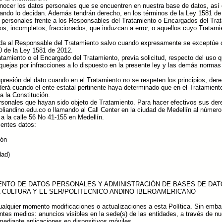
onocer los datos personales que se encuentren en nuestra base de datos, así 
uando lo decidan. Además tendrán derecho, en los términos de la Ley 1581 de
os personales frente a los Responsables del Tratamiento o Encargados del Tra
ctos, incompletos, fraccionados, que induzcan a error, o aquellos cuyo Trata
rgada al Responsable del Tratamiento salvo cuando expresamente se exceptúe 
10 de la Ley 1581 de 2012.
tamiento o el Encargado del Tratamiento, previa solicitud, respecto del uso 
e quejas por infracciones a lo dispuesto en la presente ley y las demás normas
supresión del dato cuando en el Tratamiento no se respeten los principios, der
ederá cuando el ente estatal pertinente haya determinado que en el Tratamie
a la Constitución.
rsonales que hayan sido objeto de Tratamiento. Para hacer efectivos sus derec
liandino.edu.co
o llamando al Call Center en la ciudad de Medellín al número
e a la calle 56 No 41-155 en Medellín.
ientes datos:
ión
dad)
MIENTO DE DATOS PERSONALES Y ADMINISTRACIÓN DE BASES DE DAT
A CULTURA Y EL SER/POLITECNICO ANDINO IBEROAMERICANO
ualquier momento modificaciones o actualizaciones a esta Política. Sin emba
entes medios: anuncios visibles en la sede(s) de las entidades, a través de nu
mediante aplicaciones en dispositivos móviles.