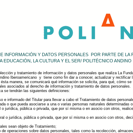
DE INFORMACIÓN Y DATOS PERSONALES POR PARTE DE LA 
A EDUCACIÓN, LA CULTURA Y EL SER/ POLITÉCNICO ANDIN
olección y tratamiento de información y datos personales que realiza La Funda
Andino Iberoamericano y tiene como fin dar a conocer, actualizar y rectificar
 ésta manera, se comunicará qué información se solicita, para qué, cómo s
les asociados al derecho de información y tratamiento de datos personales.
ca se tendrán las siguientes definiciones:
o e informado del Titular para llevar a cabo el Tratamiento de datos personal
lada o que pueda asociarse a una o varias personas naturales determinadas o
o jurídica, pública o privada, que por sí misma o en asocio con otros, realic
l o jurídica, pública o privada, que por sí misma o en asocio con otros, deci
nales sean objeto de Tratamiento;
o de operaciones sobre datos personales, tales como la recolección, almacena