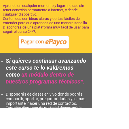
Aprende en cualquier momento y lugar, incluso sin
tener conexión permanente a internet, y desde
cualquier dispositivo.
Contenidos con ideas claras y cortas fáciles de
entender para que aprendas de una manera sencilla.
Dispondrás de una plataforma muy fácil de usar para
seguir el curso 24/7.
Si quieres continuar avanzando
este curso
te lo valdremos
como
un módulo dentro de
nuestros programas técnicos*.
Dispondrás de clases en vivo donde podrás
compartir, aportar, preguntar dudas y lo más
importante, hacer una red de contactos.
También dispones de material descargable
en cada sesión para apoyarte y ampliar la
información sin necesidad de conexión.
Podrás medir tu progreso a través de breves
cuestionarios y trabajos prácticos para que